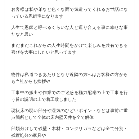
お客様は私や弟など色々な面で気遣ってくれるお世話にな
っている恩師宅になります
人生で恩師と呼べるくらいな人と巡り合える事に幸せな事
だなと思い
まだまだこれからの人生時間をかけて楽しみを共有できる
喜びを大事にしたいと思ってます
物件は私道つきあたりとなり近隣の方へはお客様の方から
も当社からも挨拶や
工事中の搬出や作業でのご迷惑を極力配慮の上で工事を行
う旨の説明の上で着工致しました
現状床の弱い部分や湿気のひどいポイントなどは事前に重
点箇所として全体の床内壁天井を全て解体
部類分けして砂壁・木材・コンクリガラなどは全て分別・
残置処分の家具や