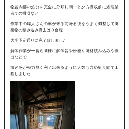
物置内部の処分を完全に分類し朝一と夕方撤収前に処理業
者での撤収など
作業中の職人さんの車が来る前帰る後をうまく調整して廃
棄物の積み込み撤去は８台程
大半予定通りに完了致しました
解体作業が一番近隣様に解体音や粉塵や廃材積み込みや搬
出などで
御迷惑が極力無く完了出来るように人数も含め短期間で工
程しました