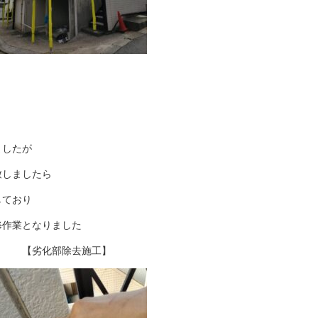
ましたが
致しましたら
しており
修作業となりました
【劣化部除去施工】