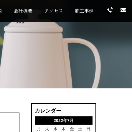
内
会社概要
アクセス
施工事例
カレンダー
2022年7月
月
火
水
木
金
土
日