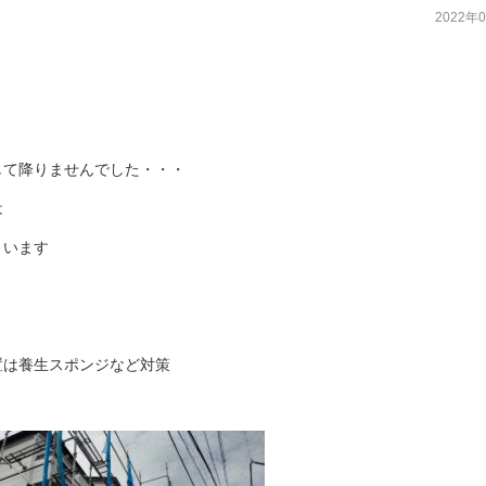
2022年
して降りませんでした・・・
は
まいます
置は養生スポンジなど対策